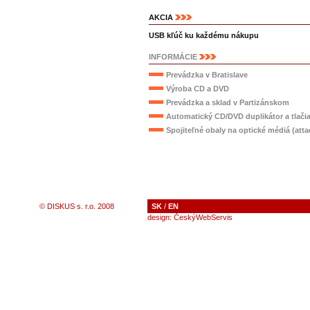
AKCIA
USB kľúč ku každému nákupu
INFORMÁCIE
Prevádzka v Bratislave
Výroba CD a DVD
Prevádzka a sklad v Partizánskom
Automatický CD/DVD duplikátor a tlači
Spojiteľné obaly na optické médiá (atta
© DISKUS s. r.o. 2008
SK
/
EN
design:
ČeskýWebServis