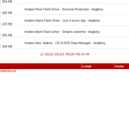
ť: 254 KB
ť
Imation Pivot Flash Drive - Extreme Protection - Anglicky
ť: 260 KB
ť
Imation Nano Flash Drive - Use it every day - Anglicky
ť: 223 KB
ť
Imation Atom Flash Drive - Small is powerful - Anglicky
ť: 255 KB
ť
Imation Disc Stakka - CD & DVD Data Manager - Anglicky
ť: 259 KB
[1-10]
[11-20]
[21-30]
[31-40]
41-49
e-mail
home
ýWebServis