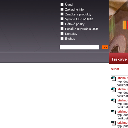
Úvod
Základné info
Značky a produkty
Výroba CD/DVD/BD
Dátové pásky
Potlač a duplikácia USB
Kontakty
E-shop
Tiskové 
súbor
stiahnu
typ: do
velikos
stiahnu
typ: do
velikos
stiahnu
typ: do
velikos
stiahnu
typ: do
velikos
stiahnu
typ: pdf