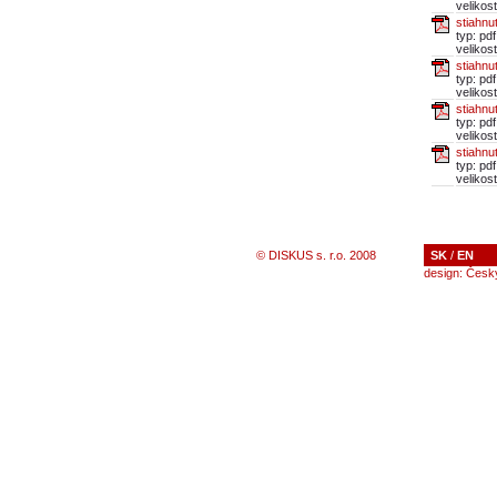
velikos
stiahnu
typ: pdf
velikos
stiahnu
typ: pdf
velikos
stiahnu
typ: pdf
velikos
stiahnu
typ: pdf
velikos
© DISKUS s. r.o. 2008
SK
/
EN
design:
Česk