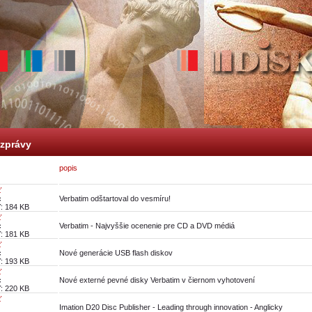
zprávy
popis
ť
c
Verbatim odštartoval do vesmíru!
ť: 184 KB
ť
c
Verbatim - Najvyššie ocenenie pre CD a DVD médiá
ť: 181 KB
ť
c
Nové generácie USB flash diskov
ť: 193 KB
ť
c
Nové externé pevné disky Verbatim v čiernom vyhotovení
ť: 220 KB
ť
Imation D20 Disc Publisher - Leading through innovation - Anglicky